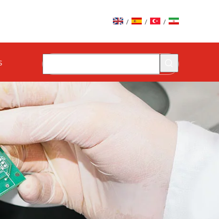
/
/
/
s