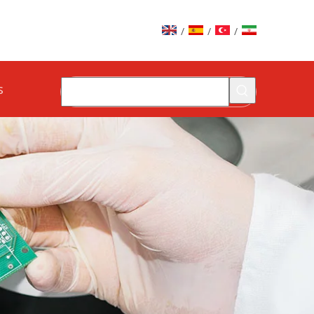
/
/
/
s