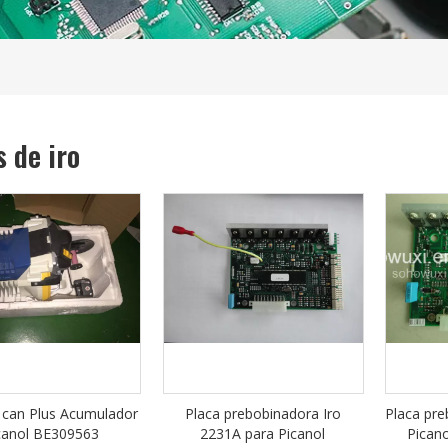
s de iro
1can Plus Acumulador
Placa prebobinadora Iro
Placa pre
canol BE309563
2231A para Picanol
Picano