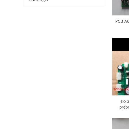
PCB A
Iro 
preb