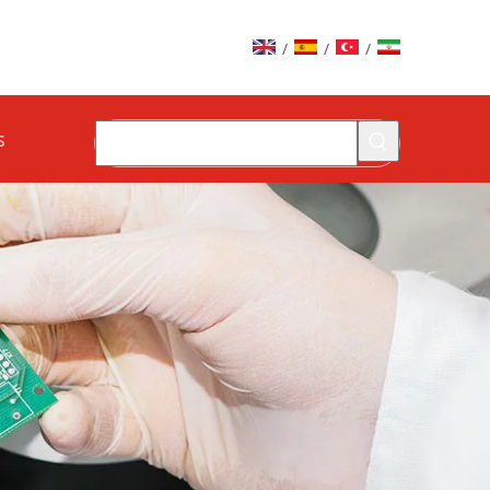
/
/
/
s