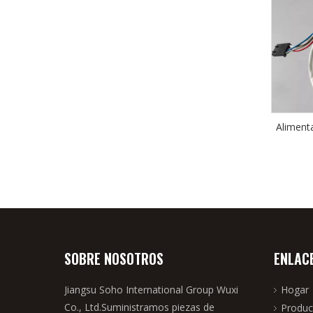
Aliment
SOBRE NOSOTROS
ENLAC
Jiangsu Soho International Group Wuxi
Hogar
Co., Ltd.Suministramos piezas de
Produc