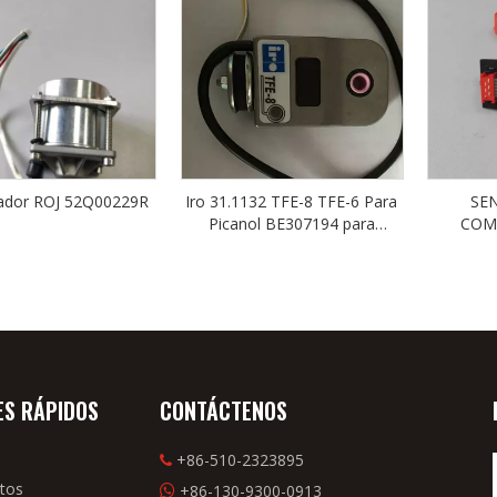
ador ROJ 52Q00229R
Iro 31.1132 TFE-8 TFE-6 Para
SE
Picanol BE307194 para
COMP
TSUDAKOMA
ES RÁPIDOS
CONTÁCTENOS
+86-510-2323895

tos
+86-130-9300-0913
