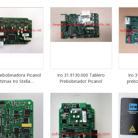
rebobinadora Picanol
Iro 31.9130.000 Tablero
Iro 
timax Iro Stella
Prebobinador Picanol
prebo
27.9133.0001