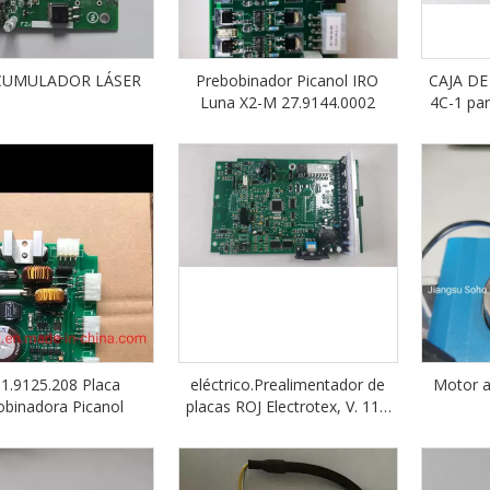
CUMULADOR LÁSER
Prebobinador Picanol IRO
CAJA D
Luna X2-M 27.9144.0002
4C-1 pa
31.9125.208 Placa
eléctrico.Prealimentador de
Motor a
obinadora Picanol
placas ROJ Electrotex, V. 110
894 031 007