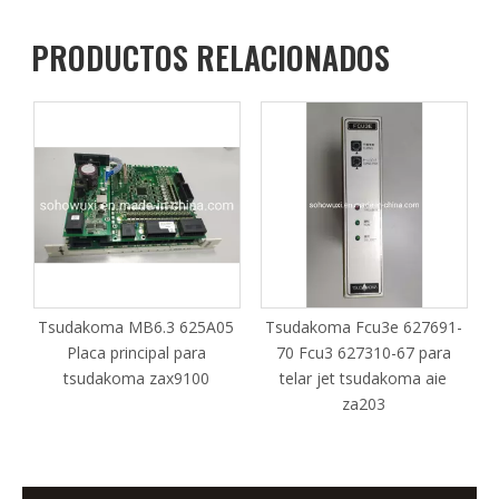
PRODUCTOS RELACIONADOS
r
Tsudakoma MB6.3 625A05
Tsudakoma Fcu3e 627691-
Placa principal para
70 Fcu3 627310-67 para
tsudakoma zax9100
telar jet tsudakoma aie
za203