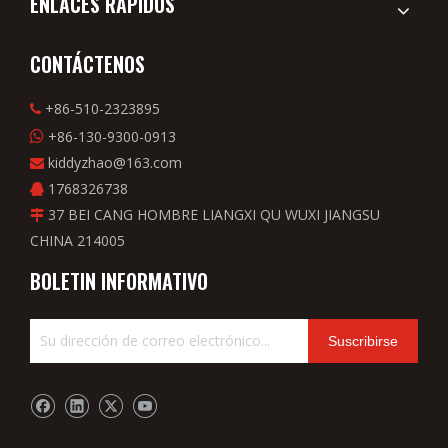
ENLACES RÁPIDOS
CONTÁCTENOS
+86-510-2323895

+86-130-9300-0913

kiddyzhao@163.com

1768326738

37 BEI CANG HOMBRE LIANGXI QU WUXI JIANGSU

CHINA 214005
BOLETIN INFORMATIVO
Suscribirse