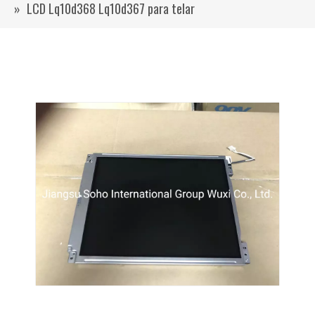
»
LCD Lq10d368 Lq10d367 para telar