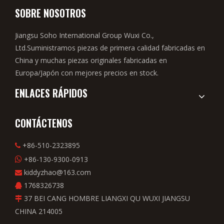
SOBRE NOSOTROS
Jiangsu Soho International Group Wuxi Co.,
Ltd.Suministramos piezas de primera calidad fabricadas en
China y muchas piezas originales fabricadas en
Europa/Japón con mejores precios en stock.
ENLACES RÁPIDOS
CONTÁCTENOS
+86-510-2323895

+86-130-9300-0913

kiddyzhao@163.com

1768326738

37 BEI CANG HOMBRE LIANGXI QU WUXI JIANGSU

CHINA 214005