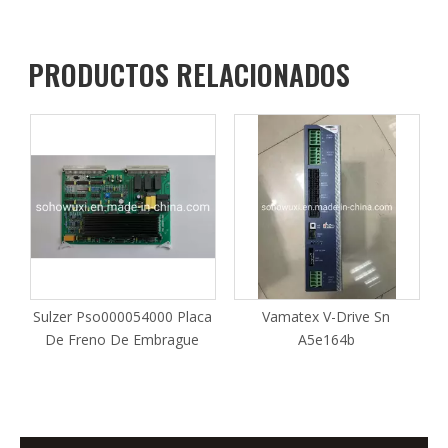
PRODUCTOS RELACIONADOS
Sulzer Pso000054000 Placa
Vamatex V-Drive Sn
90
De Freno De Embrague
A5e164b