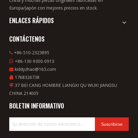
China y muchas piezas originales fabricadas en
Europa/Japón con mejores precios en stock.
ENLACES RÁPIDOS
CONTÁCTENOS
+86-510-2323895

+86-130-9300-0913

kiddyzhao@163.com

1768326738

37 BEI CANG HOMBRE LIANGXI QU WUXI JIANGSU

CHINA 214005
BOLETIN INFORMATIVO
Suscribirse