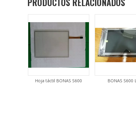
PRODUCTOS RELACIONADOS
SCO DURO
Hoja táctil BONAS S600
BONAS S600 
040G9AT00
NS