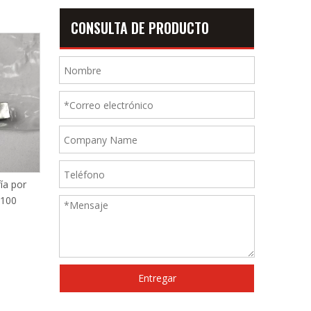
CONSULTA DE PRODUCTO
ía por
Detector de flotador de aceite
Staubli Micron3 J29.5
1100
Staubli F28200396A
J29.4841.60A J29.484
Entregar