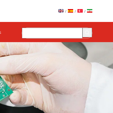
/
/
/
s