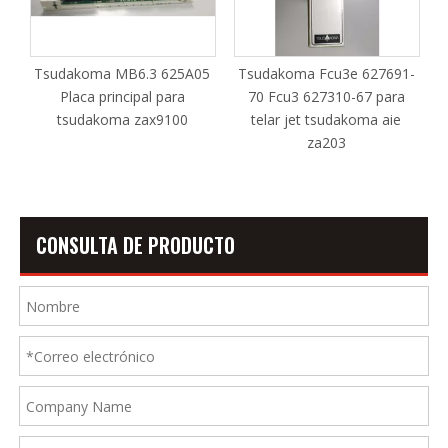
r
Tsudakoma MB6.3 625A05
Tsudakoma Fcu3e 627691-
Placa principal para
70 Fcu3 627310-67 para
tsudakoma zax9100
telar jet tsudakoma aie
za203
CONSULTA DE PRODUCTO