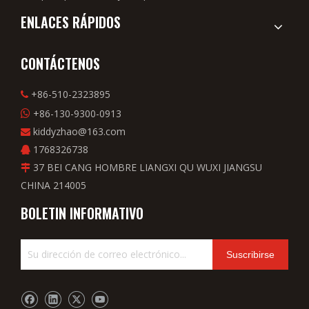
ENLACES RÁPIDOS
CONTÁCTENOS
+86-510-2323895

+86-130-9300-0913

kiddyzhao@163.com

1768326738

37 BEI CANG HOMBRE LIANGXI QU WUXI JIANGSU

CHINA 214005
BOLETIN INFORMATIVO
Suscribirse