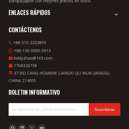
Europa/Japón con mejores precios en stock.
ENLACES RÁPIDOS
CONTÁCTENOS
+86-510-2323895

+86-130-9300-0913

kiddyzhao@163.com

1768326738

37 BEI CANG HOMBRE LIANGXI QU WUXI JIANGSU

CHINA 214005
BOLETIN INFORMATIVO
Suscribirse