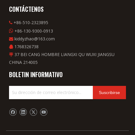
CONTÁCTENOS
+86-510-2323895

+86-130-9300-0913

kiddyzhao@163.com

1768326738

37 BEI CANG HOMBRE LIANGXI QU WUXI JIANGSU

CHINA 214005
BOLETIN INFORMATIVO
Suscribirse