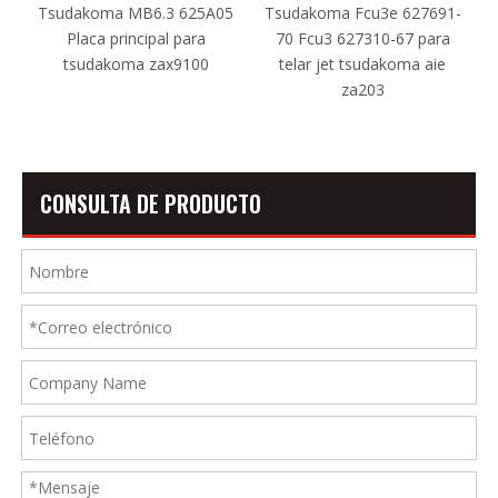
r
Tsudakoma MB6.3 625A05
Tsudakoma Fcu3e 627691-
Placa principal para
70 Fcu3 627310-67 para
tsudakoma zax9100
telar jet tsudakoma aie
za203
CONSULTA DE PRODUCTO