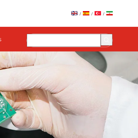
/
/
/
s