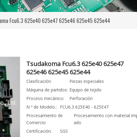
oma Fcu6.3 625e40 625e47 625e46 625e45 625e44
Tsudakoma Fcu6.3 625e40 625e47
625e46 625e45 625e44
Clasificación:
Piezas especiales
Máquina de partidos:
Equipo de tejido
Proceso mecánico:
Perforación
N º de Modelo.:
FCU6.3 625E40 - 625E47
Procesamiento de
Procesamiento con material im
Comercio:
ado
Certificación:
SGS