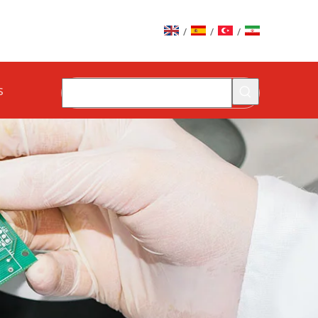
/
/
/
s