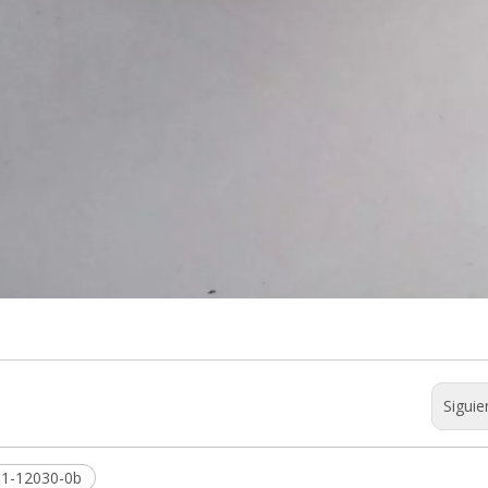
Siguie
01-12030-0b