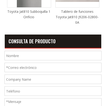
Subboquilla 1
Tablero de funciones
Toyota Jat810 Invers
cio
Toyota Jat810 J9206-02800-
J9204-21000-0
0A
CONSULTA DE PRODUCTO