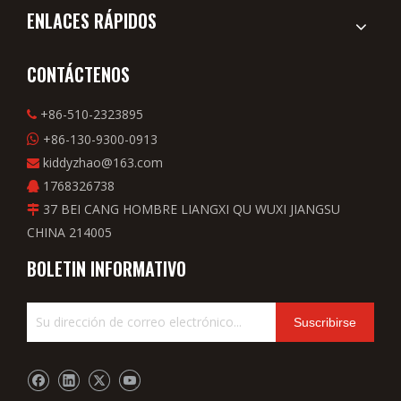
ENLACES RÁPIDOS
CONTÁCTENOS
+86-510-2323895

+86-130-9300-0913

kiddyzhao@163.com

1768326738

37 BEI CANG HOMBRE LIANGXI QU WUXI JIANGSU

CHINA 214005
BOLETIN INFORMATIVO
Suscribirse