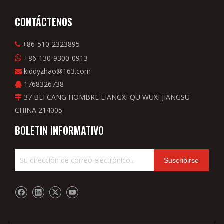
CONTÁCTENOS
+86-510-2323895

+86-130-9300-0913

kiddyzhao@163.com

1768326738

37 BEI CANG HOMBRE LIANGXI QU WUXI JIANGSU

CHINA 214005
BOLETIN INFORMATIVO
Suscribirse