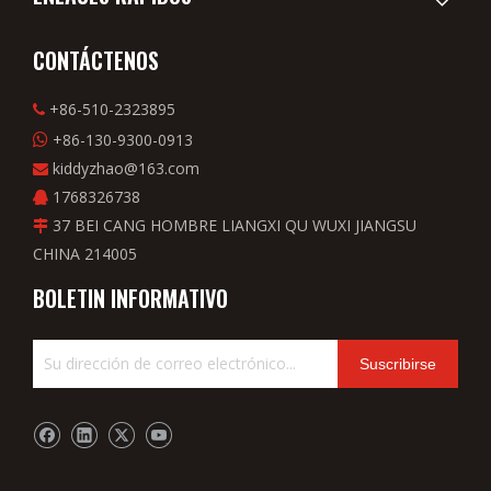
CONTÁCTENOS
+86-510-2323895

+86-130-9300-0913

kiddyzhao@163.com

1768326738

37 BEI CANG HOMBRE LIANGXI QU WUXI JIANGSU

CHINA 214005
BOLETIN INFORMATIVO
Suscribirse