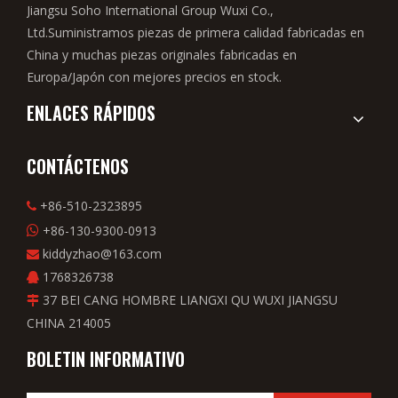
Jiangsu Soho International Group Wuxi Co.,
Ltd.Suministramos piezas de primera calidad fabricadas en
China y muchas piezas originales fabricadas en
Europa/Japón con mejores precios en stock.
ENLACES RÁPIDOS
CONTÁCTENOS
+86-510-2323895

+86-130-9300-0913

kiddyzhao@163.com

1768326738

37 BEI CANG HOMBRE LIANGXI QU WUXI JIANGSU

CHINA 214005
BOLETIN INFORMATIVO