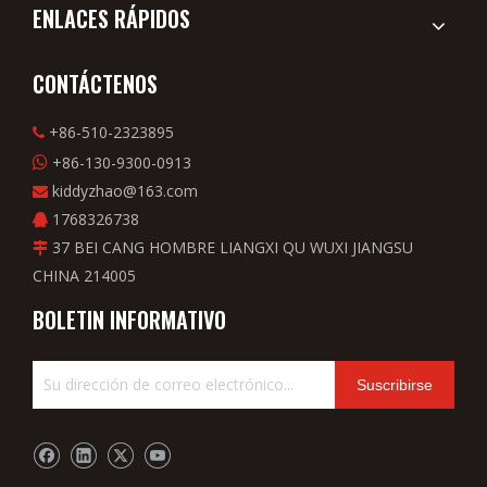
ENLACES RÁPIDOS
CONTÁCTENOS
+86-510-2323895

+86-130-9300-0913

kiddyzhao@163.com

1768326738

37 BEI CANG HOMBRE LIANGXI QU WUXI JIANGSU

CHINA 214005
BOLETIN INFORMATIVO
Suscribirse